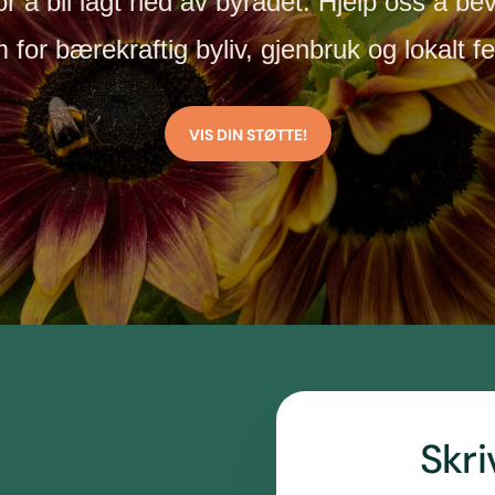
or å bli lagt ned av byrådet. Hjelp oss å be
 for bære­kraftig byliv, gjenbruk og lokalt f
VIS DIN STØTTE!
Skri