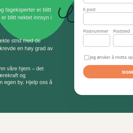
E-post
g fageksperter er blitt
er blitt nektet innsyn i
Postnummer
Poststed
irekte strid med de
 krevde en høy grad av
Jeg ønsker å motta o
n våre hjem – det
SIGN
ærekraft og
in egen by. Hjelp oss å