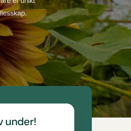
vare et unikt
ellesskap.
v under!