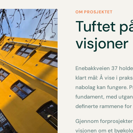
OM PROSJEKTET
Tuftet p
visjoner
Enebakkveien 37 holder
klart mål: Å vise i pra
nabolag kan fungere. Pr
fundament, med utgan
definerte rammene for 
Gjennom forprosjekter 
visjonen om et byøkologi