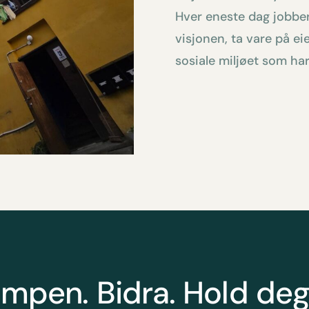
Hver eneste dag jobber
visjonen, ta vare på e
sosiale miljøet som har 
ampen. Bidra. Hold de