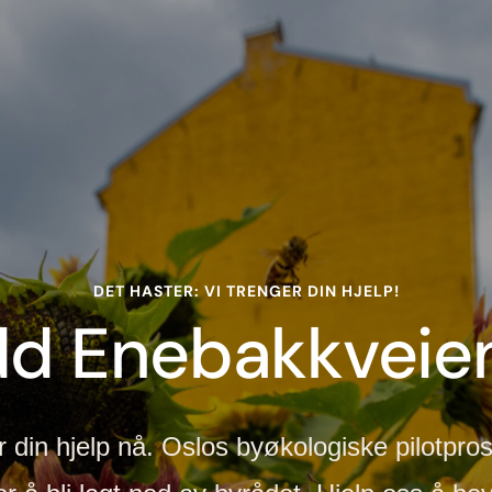
DET HASTER: VI TRENGER DIN HJELP!
d Enebakkveie
r din hjelp nå. Oslos byøkologiske pilot­prosj