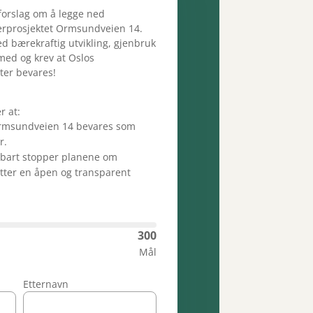
 forslag om å legge ned
erprosjektet Ormsundveien 14.
ed bærekraftig utvikling, gjenbruk
 med og krev at Oslos
ter bevares!
r at:
rmsundveien 14 bevares som
r.
bart stopper planene om
tter en åpen og transparent
300
Mål
Etternavn