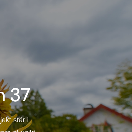
n 37
ekt står i