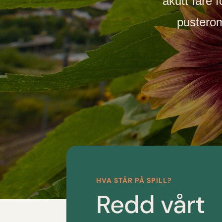
akutt fare f
puste­rom
HVA STÅR PÅ SPILL?
Redd vårt