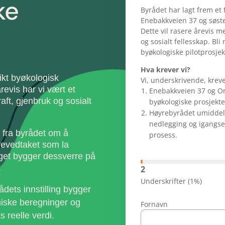
ke
Byrådet har lagt frem et
Enebakkveien 37 og søst
Dette vil rasere årevis m
og sosialt fellesskap. Bli
byøkologiske pilotprosjek
Hva krever vi?
ikt byøkologisk
Vi, underskrivende, kreve
årevis har vi vært et
Enebakkveien 37 og O
aft, gjenbruk og sosialt
byøkologiske prosjekte
Høyrebyrådet umiddel
nedlegging og igangse
g fra byrådet om å
prosess.
revedtaket som la
aget bygger dessverre på
:
2
Underskrifter
(1%)
ådets innstilling bygger
omiske beregninger og
Fornavn
s reelle verdi.