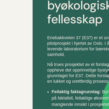
byøkologis
fellesskap
Enebakkveien 37 (E37) er et un
pilotprosjekt i hjertet av Oslo. I 
levende laboratorium for bærekr
samhold.
Nå trues prosjektet av et forsla
oppheve det opprinnelige bysty
grunnlaget for E37. Dette forsl
en lukket og urettferdig prosess
Feilaktig faktagrunnlag
: Byr
på faktafeil, feilaktige økon
manglende innsikt i prosjektet